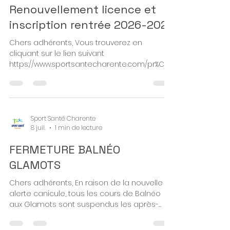
restez prudents!
Sport Santé Charente
8 juil.
2 min de lecture
Renouvellement licence et
inscription rentrée 2026-2027
Chers adhérents, Vous trouverez en
cliquant sur le lien suivant
https://www.sportsantecharente.com/pr%C3%
A9sentation-g%C3%A9n%C3%A9rale le dossier
d’inscription pour la saison prochaine,
comprenant les documents suivants : -
Fiche de renseignement : La première page
est destinée aux nouveaux adhérents ou
Sport Santé Charente
8 juil.
1 min de lecture
aux changements de coordonnées. La
seconde page (à découper) concerne les
FERMETURE BALNÉO
renouvellements sans modification.
Chaque adhérent doit remplir sa propre
GLAMOTS
fiche nominative. - Questi
Chers adhérents, En raison de la nouvelle
alerte canicule, tous les cours de Balnéo