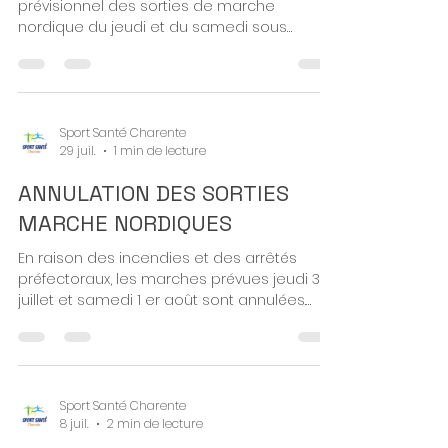
NORDIQUES
Chers adhérents, Voici le planning
prévisionnel des sorties de marche
nordique du jeudi et du samedi sous
réserve de modifications éventuelles (
nombre suffisant d'encadrants, conditions
météorologiques..). Nous ne manquerons
pas de vous informer en cas de
changement. Sportivement. L'équipe de
Sport Santé Charente
29 juil.
1 min de lecture
Sport Santé Charente
ANNULATION DES SORTIES
MARCHE NORDIQUES
En raison des incendies et des arrêtés
préfectoraux, les marches prévues jeudi 30
juillet et samedi 1 er août sont annulées.
Nous ne manquerons pas de vous informer
en cas de nouvelles modifications de
planning. Merci de votre compréhension et