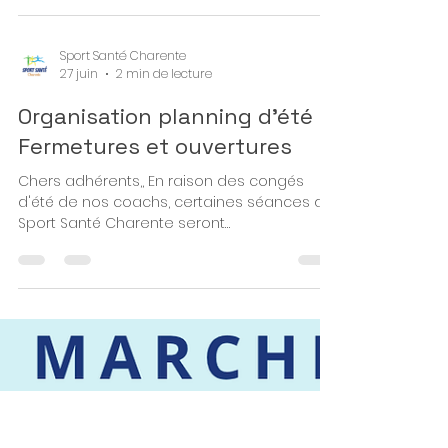
aux Glamots sont suspendus les après-
midi la semaine du 6 juillet 2026. Nous ne
manquerons pas de communiquer de
nouvelles informations en fonction de
l'évolution de la situation. En attendant,
restez bien au frais et hydratez-vous!
Sport Santé Charente
27 juin
2 min de lecture
Organisation planning d'été :
Fermetures et ouvertures
Chers adhérents,, En raison des congés
d'été de nos coachs, certaines séances de
Sport Santé Charente seront
temporairement suspendues. Voici les
informations par secteur : Secteur Les
Glamots : La balnéo et les cours seront
fermés du 24 juillet au 16 août 2026 inclus.
Suite aux fermetures liées à l'alerte
canicule, nous restons ouverts deux
semaines supplémentaires : les créneaux