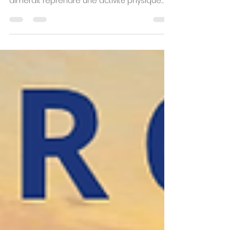
aimerait reprendre une activité physique
mais qui n'ose pas franchir le pas pour tout
un tas de raisons. Le programme Passerelle
du dispositif PEP'S Nouvelle-Aquitaine est fait
pour eux ! N'hésitez pas à parler de ce
programme autour de vous et à partager
ces informations. Mais que signifie Pep’s? Il
s’agit d’une prescription d’exercices
physiques pour la santé. Objectifs du
programme: Retrouver du