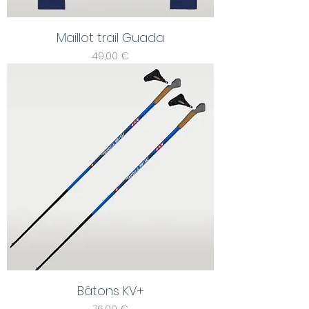
Maillot trail Guada
Prix
49,00 €
Bâtons KV+
Prix