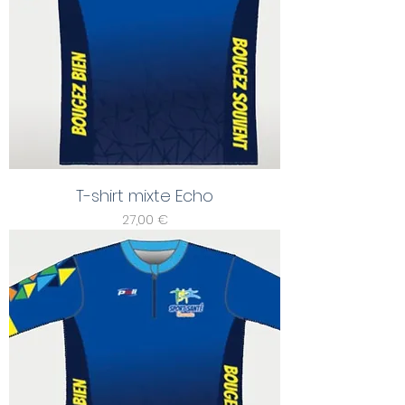
T-shirt mixte Echo
Prix
27,00 €