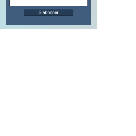
S’abonner
ADRESSE
Sport Santé
Charente
1 rue Emile
Venthenat
16300 BARBEZIEUX
CONTACTEZ-NOUS
E-mail :
sportsantecharente@gmail.com
Tél:
06 04 45 37 00