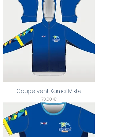
Coupe vent Kamal Mixte
Prix
73,00 €