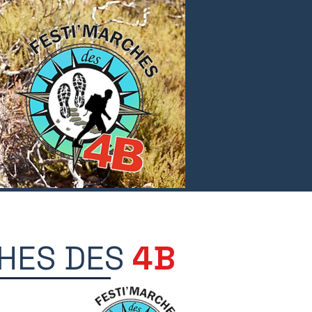
HES DES
4B