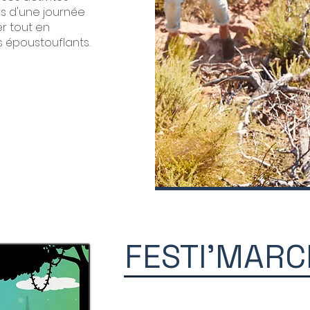
s d'une journée
er tout en
 époustouflants.
FESTI'MARC