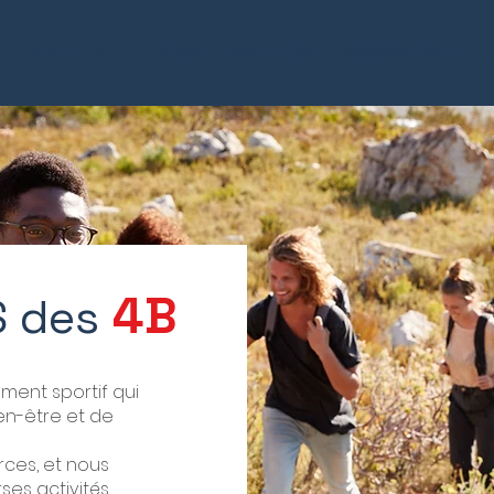
A C C U E I L
INFOS
ACTIVITÉS
RÉSERVATIONS
4B
 des
ment sportif qui
ien-être et de
rces, et nous
ses activités