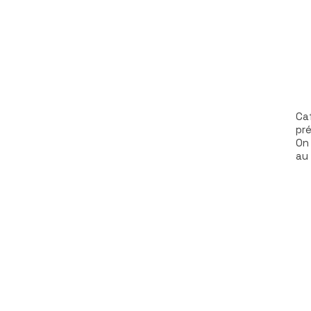
Ca
pr
On
au