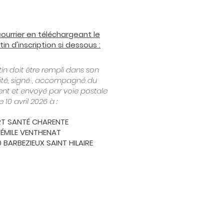
courrier en téléchargeant le
tin d'inscription si dessous :
tin doit être rempli dans son
lité, signé , accompagné du
nt et envoyé par voie postale
 10 avril 2026 à :
T SANTÉ CHARENTE
E ÉMILE VENTHENAT
0 BARBEZIEUX SAINT HILAIRE