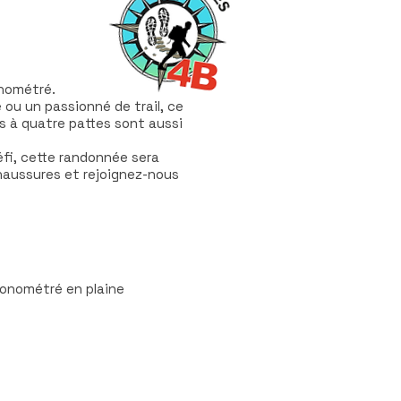
 KM
nométré.
ou un passionné de trail, ce
s à quatre pattes sont aussi
éfi, cette randonnée sera
chaussures et rejoignez-nous
 4.5KM
ronométré en plaine
ÉTRÉ DE 13.6KM