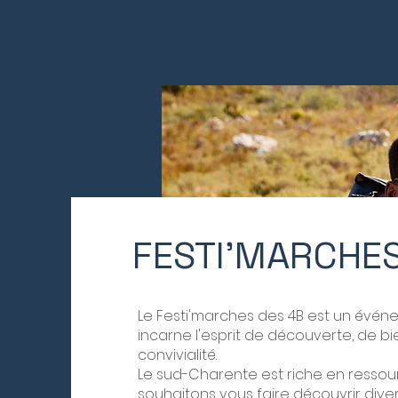
FESTI'MARCHES
Le Festi'marches des 4B est un événe
incarne l'esprit de découverte, de b
convivialité.
Le sud-Charente est riche en ressou
souhaitons vous faire découvrir diver