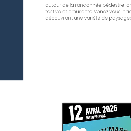
autour de la randonnée pédestre lor
festive et amusante. Venez vous initi
découvrant une variété de paysages