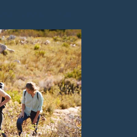
ACTUS
C O N T A C T
PLUS