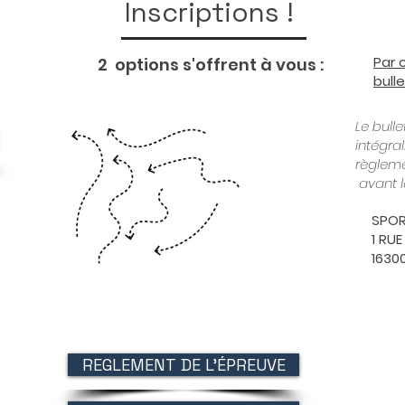
Inscriptions !
Par 
2 options s'offrent à vous :
bulle
Le bulle
intégra
règleme
avant le
SPOR
1 RU
1630
REGLEMENT DE L'ÉPREUVE