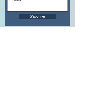
S’abonner
ADRESSE
Sport Santé
Charente
1 rue Emile
Venthenat
16300 BARBEZIEUX
CONTACTEZ-NOUS
E-mail :
sportsantecharente@gmail.com