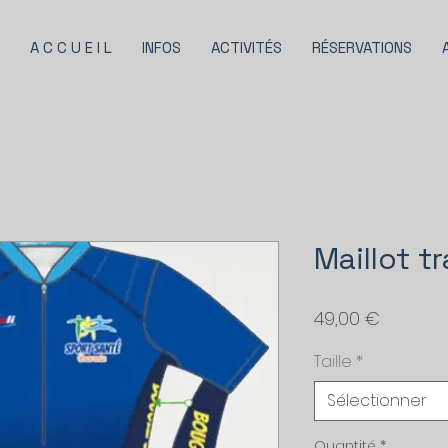
A C C U E I L
INFOS
ACTIVITÉS
RÉSERVATIONS
Maillot t
Prix
49,00 €
Taille
*
Sélectionner
Quantité
*