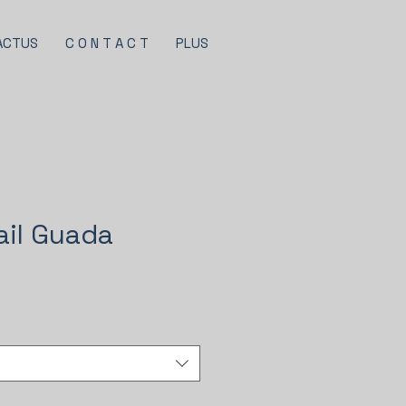
ACTUS
C O N T A C T
PLUS
rail Guada