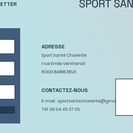
SPORT SA
LETTER
de rendez-vous à
Barbezieux ou d
Seul le règlemen
Sport Santé Char
Merci de votre c
L'équipe sport s
ADRESSE
Sport Santé Charente
1 rue Emile Venthenat
16300 BARBEZIEUX
CONTACTEZ-NOUS
E-mail : sportsantecharente@gmail.com
Tél: 06 04 45 37 00