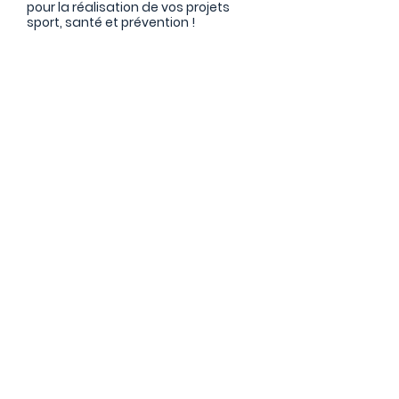
pour la réalisation de vos projets
sport, santé et prévention !
RECEVEZ NOTRE NEWSLETTER
SPORT SANTÉ CHARENTE
E-mail
Nom de famille