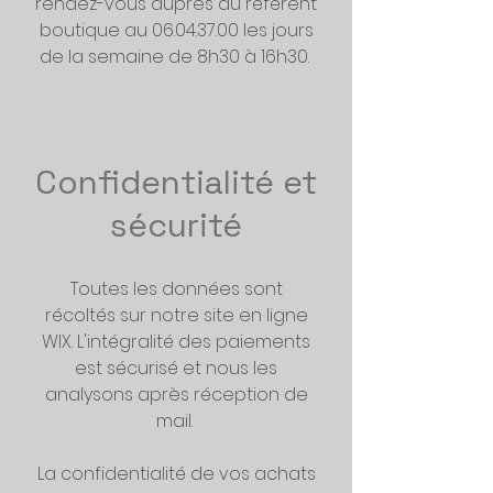
rendez-vous auprès du référent
boutique au
06.04.37.00
les jours
de la semaine de 8h30 à 16h30.
Confidentialité et
sécurité
Toutes les données sont
récoltés sur notre site en ligne
WIX. L'intégralité des paiements
est sécurisé et nous les
analysons après réception de
mail.
La confidentialité de vos achats